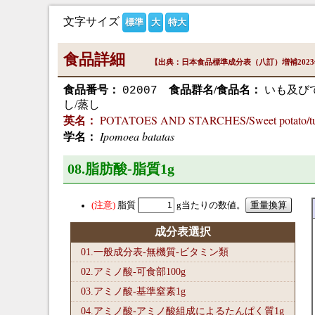
文字サイズ
標準
大
特大
食品詳細
【出典：日本食品標準成分表（八訂）増補202
食品番号：
食品群名/食品名：
いも及びで
02007
し/蒸し
POTATOES AND STARCHES/Sweet potato/tube
英名：
Ipomoea batatas
学名：
08.脂肪酸-脂質1
g
脂質
g当たりの数値。
成分表選択
01.一般成分表-無機質-ビタミン類
02.アミノ酸-可食部100
g
03.アミノ酸-基準窒素1
g
04.アミノ酸-アミノ酸組成によるたんぱく質1
g