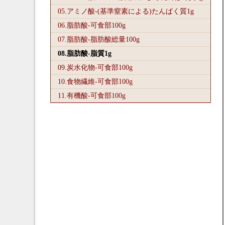
05.アミノ酸-(基準窒素による)たんぱく質1
g
06.脂肪酸-可食部100
g
07.脂肪酸-脂肪酸総量100
g
08.脂肪酸-脂質1
g
09.炭水化物-可食部100
g
10.食物繊維-可食部100
g
11.有機酸-可食部100
g