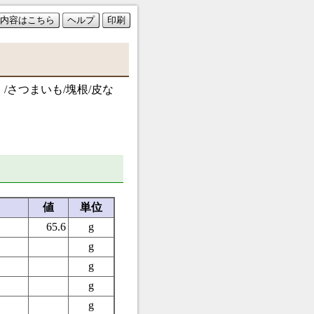
内容はこちら
ヘルプ
印刷
/さつまいも/塊根/皮な
値
単位
65.6
g
g
g
g
g