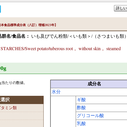
詳しい
本食品標準成分表（八訂）増補2023年】
品群名/食品名：
いも及びでん粉類/＜いも類＞/（さつまいも類）
RCHES/Sweet potato/tuberous root， without skin， steamed
0
g
g当たりの数値。
成分名
水分
表選択
ギ酸
酢酸
-ビタミン類
グリコール酸
乳酸