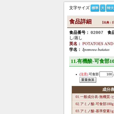
文字サイズ
標準
大
特大
食品詳細
【出典：日
食品番号：
食
02007
し/蒸し
POTATOES AND STA
英名：
Ipomoea batatas
学名：
11.有機酸-可食部10
可食部
成分
01.一般成分表-無機質
02.アミノ酸-可食部100
g
03.アミノ酸-基準窒素1
g