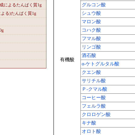
グルコン酸
組成によるたんぱく質1
g
シュウ酸
による)たんぱく質1
g
マロン酸
コハク酸
0
g
フマル酸
リンゴ酸
酒石酸
有機酸
α-ケトグルタル酸
クエン酸
サリチル酸
Ｐ-クマル酸
コーヒー酸
フェルラ酸
クロロゲン酸
キナ酸
オロト酸