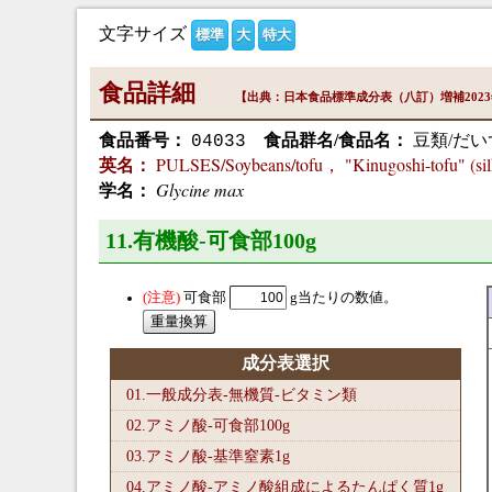
文字サイズ
標準
大
特大
食品詳細
【出典：日本食品標準成分表（八訂）増補202
食品番号：
食品群名/食品名：
豆類/だい
04033
PULSES/Soybeans/tofu， "Kinugoshi-tofu" (sil
英名：
Glycine max
学名：
11.有機酸-可食部100
g
可食部
g当たりの数値。
成分表選択
01.一般成分表-無機質-ビタミン類
02.アミノ酸-可食部100
g
03.アミノ酸-基準窒素1
g
04.アミノ酸-アミノ酸組成によるたんぱく質1
g