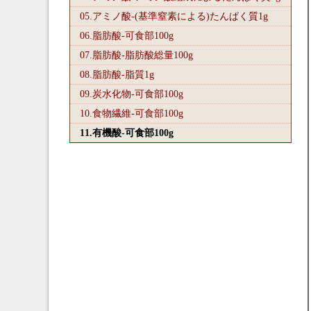
05.アミノ酸-(基準窒素による)たんぱく質1
g
06.脂肪酸-可食部100
g
07.脂肪酸-脂肪酸総量100
g
08.脂肪酸-脂質1
g
09.炭水化物-可食部100
g
10.食物繊維-可食部100
g
11.有機酸-可食部100
g