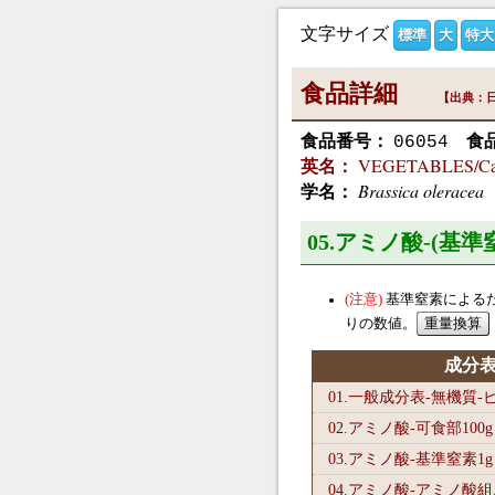
文字サイズ
標準
大
特大
食品詳細
【出典：日
食品番号：
食
06054
VEGETABLES/Cauli
英名：
Brassica oleracea
学名：
05.アミノ酸-(基
基準窒素による
りの数値。
成分
01.一般成分表-無機質
02.アミノ酸-可食部100
g
03.アミノ酸-基準窒素1
g
04.アミノ酸-アミノ酸