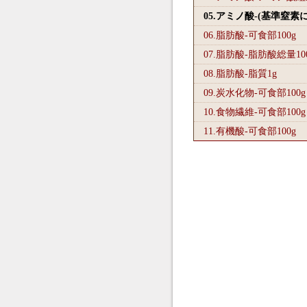
05.アミノ酸-(基準窒素
06.脂肪酸-可食部100
g
07.脂肪酸-脂肪酸総量10
08.脂肪酸-脂質1
g
09.炭水化物-可食部100
g
10.食物繊維-可食部100
g
11.有機酸-可食部100
g