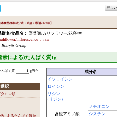
詳しい
本食品標準成分表（八訂）増補2023年】
品群名/食品名：
野菜類/カリフラワー/花序/生
flower/inflorescence， raw
 Botrytis Group
準窒素による)たんぱく質1
g
たんぱく質
g当た
成分名
イソロイシン
表選択
ロイシン
リシン
-ビタミン類
(リジン)
メチオニン
含硫アミノ酸
シスチン
組成によるたんぱく質1
g