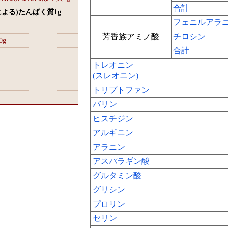
合計
による)たんぱく質1
g
フェニルアラ
芳香族アミノ酸
チロシン
0
g
合計
トレオニン
(スレオニン)
トリプトファン
バリン
ヒスチジン
アルギニン
アラニン
アスパラギン酸
グルタミン酸
グリシン
プロリン
セリン