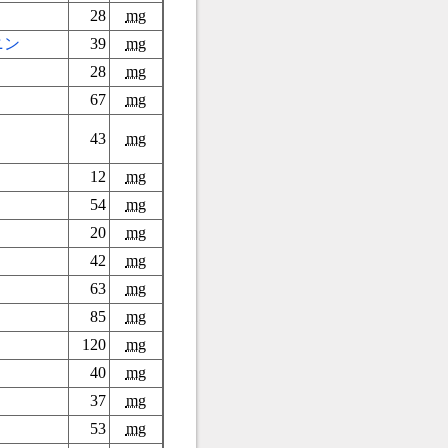
28
mg
ニン
39
mg
28
mg
67
mg
43
mg
12
mg
54
mg
20
mg
42
mg
63
mg
85
mg
120
mg
40
mg
37
mg
53
mg