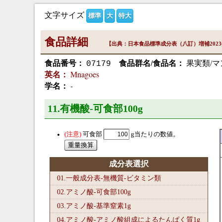
文字サイズ
標準
大
特大
食品詳細
【出典：日本食品標準成分表（八訂）増補202
食品番号：
食品群名/食品名：
果実類/
07179
Mnagoes
英名：
-
学名：
11.有機酸-可食部100
g
可食部
g当たりの数値。
成分表選択
01.一般成分表-無機質-ビタミン類
02.アミノ酸-可食部100
g
03.アミノ酸-基準窒素1
g
04.アミノ酸-アミノ酸組成によるたんぱく質1
g