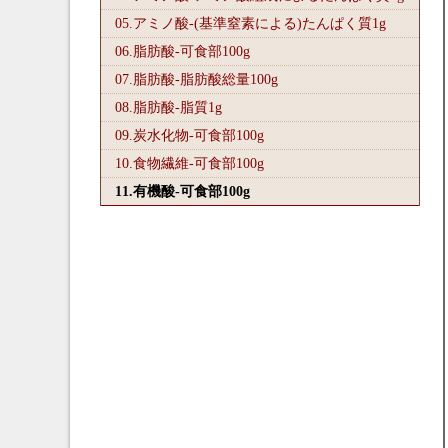
05.アミノ酸-(基準窒素による)たんぱく質1
g
06.脂肪酸-可食部100
g
07.脂肪酸-脂肪酸総量100
g
08.脂肪酸-脂質1
g
09.炭水化物-可食部100
g
10.食物繊維-可食部100
g
11.有機酸-可食部100
g