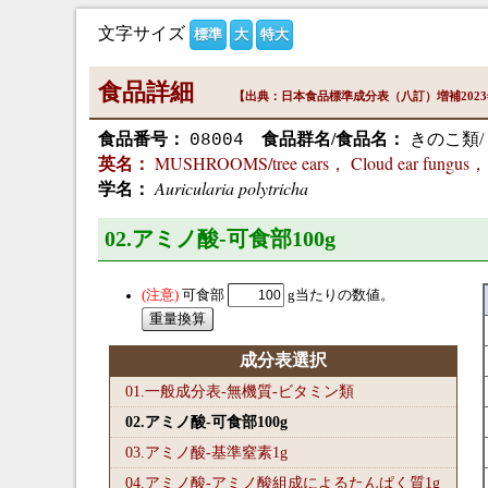
文字サイズ
標準
大
特大
食品詳細
【出典：日本食品標準成分表（八訂）増補202
食品番号：
食品群名/食品名：
きのこ類/
08004
MUSHROOMS/tree ears， Cloud ear fungus，
英名：
Auricularia polytricha
学名：
02.アミノ酸-可食部100
g
可食部
g当たりの数値。
成分表選択
01.一般成分表-無機質-ビタミン類
02.アミノ酸-可食部100
g
03.アミノ酸-基準窒素1
g
04.アミノ酸-アミノ酸組成によるたんぱく質1
g