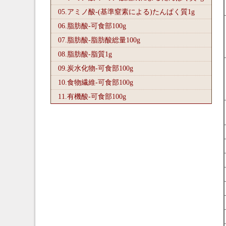
05.アミノ酸-(基準窒素による)たんぱく質1
g
06.脂肪酸-可食部100
g
07.脂肪酸-脂肪酸総量100
g
08.脂肪酸-脂質1
g
09.炭水化物-可食部100
g
10.食物繊維-可食部100
g
11.有機酸-可食部100
g