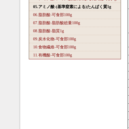
05.アミノ酸-(基準窒素による)たんぱく質1
g
06.脂肪酸-可食部100
g
07.脂肪酸-脂肪酸総量100
g
08.脂肪酸-脂質1
g
09.炭水化物-可食部100
g
10.食物繊維-可食部100
g
11.有機酸-可食部100
g