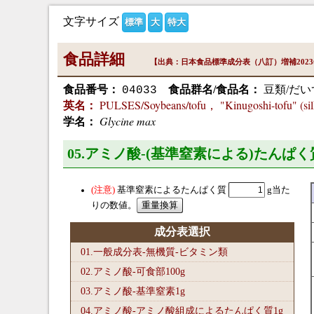
文字サイズ
標準
大
特大
食品詳細
【出典：日本食品標準成分表（八訂）増補202
食品番号：
食品群名/食品名：
豆類/だい
04033
PULSES/Soybeans/tofu， "Kinugoshi-tofu" (sil
英名：
Glycine max
学名：
05.アミノ酸-(基準窒素による)たんぱく
基準窒素によるたんぱく質
g当た
りの数値。
成分表選択
01.一般成分表-無機質-ビタミン類
02.アミノ酸-可食部100
g
03.アミノ酸-基準窒素1
g
04.アミノ酸-アミノ酸組成によるたんぱく質1
g