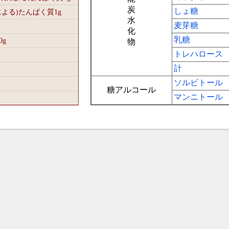
炭
しょ糖
による)たんぱく質1
g
水
麦芽糖
化
乳糖
0
g
物
トレハロース
計
ソルビトール
糖アルコール
マンニトール