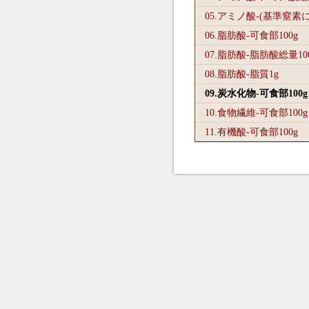
05.アミノ酸-(基準窒素
06.脂肪酸-可食部100
g
07.脂肪酸-脂肪酸総量10
08.脂肪酸-脂質1
g
09.炭水化物-可食部100
g
10.食物繊維-可食部100
g
11.有機酸-可食部100
g