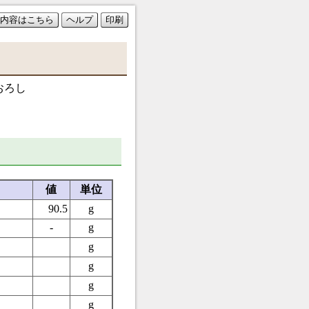
内容はこちら
ヘルプ
印刷
おろし
値
単位
90.5
g
-
g
g
g
g
g