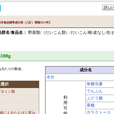
詳しい
本食品標準成分表（八訂）増補2023年】
品群名/食品名：
野菜類/（だいこん類）/だいこん/根/皮なし/生/
100
g
g当たりの数値。
成分名
水分
単糖当量
表選択
でんぷん
-ビタミン類
利
ぶどう糖
用
果糖
可
ガラクトース
組成によるたんぱく質1
g
能