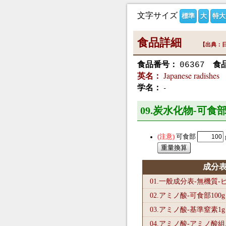
文字サイズ
標準
大
特大
食品詳細
【出典：日
食品番号：
食
06367
Japanese radishes
英名：
-
学名：
09.炭水化物-可食部
可食部
成分
01.一般成分表-無機質
02.アミノ酸-可食部100
g
03.アミノ酸-基準窒素1
g
04.アミノ酸-アミノ酸