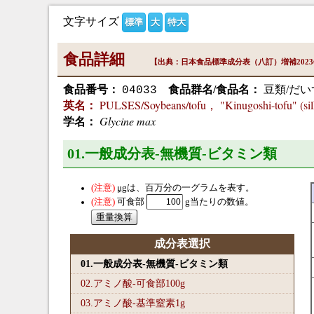
文字サイズ
標準
大
特大
食品詳細
【出典：日本食品標準成分表（八訂）増補202
食品番号：
食品群名/食品名：
豆類/だい
04033
PULSES/Soybeans/tofu， "Kinugoshi-tofu" (sil
英名：
Glycine max
学名：
01.一般成分表-無機質-ビタミン類
μg
は、百万分の一グラムを表す。
可食部
g当たりの数値。
成分表選択
01.一般成分表-無機質-ビタミン類
02.アミノ酸-可食部100
g
03.アミノ酸-基準窒素1
g